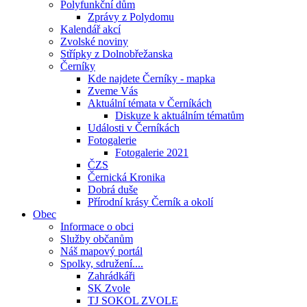
Polyfunkční dům
Zprávy z Polydomu
Kalendář akcí
Zvolské noviny
Střípky z Dolnobřežanska
Černíky
Kde najdete Černíky - mapka
Zveme Vás
Aktuální témata v Černíkách
Diskuze k aktuálním tématům
Události v Černíkách
Fotogalerie
Fotogalerie 2021
ČZS
Černická Kronika
Dobrá duše
Přírodní krásy Černík a okolí
Obec
Informace o obci
Služby občanům
Náš mapový portál
Spolky, sdružení....
Zahrádkáři
SK Zvole
TJ SOKOL ZVOLE