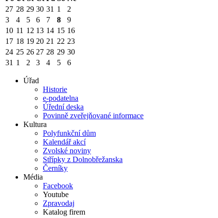
27
28
29
30
31
1
2
3
4
5
6
7
8
9
10
11
12
13
14
15
16
17
18
19
20
21
22
23
24
25
26
27
28
29
30
31
1
2
3
4
5
6
Úřad
Historie
e-podatelna
Úřední deska
Povinně zveřejňované informace
Kultura
Polyfunkční dům
Kalendář akcí
Zvolské noviny
Střípky z Dolnobřežanska
Černíky
Média
Facebook
Youtube
Zpravodaj
Katalog firem