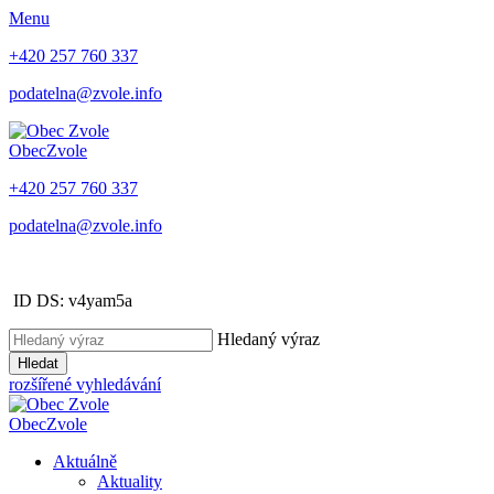
Menu
+420 257 760 337
podatelna@zvole.info
Obec
Zvole
+420 257 760 337
podatelna@zvole.info
ID DS: v4yam5a
Hledaný výraz
Hledat
rozšířené vyhledávání
Obec
Zvole
Aktuálně
Aktuality