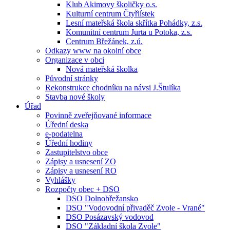
Klub Akimovy školičky o.s.
Kulturní centrum Čtyřlístek
Lesní mateřská škola skřítka Pohádky, z.s.
Komunitní centrum Jurta u Potoka, z.s.
Centrum Břežánek, z.ú.
Odkazy www na okolní obce
Organizace v obci
Nová mateřská školka
Původní stránky
Rekonstrukce chodníku na návsi J.Štulíka
Stavba nové školy
Úřad
Povinně zveřejňované informace
Úřední deska
e-podatelna
Úřední hodiny
Zastupitelstvo obce
Zápisy a usnesení ZO
Zápisy a usnesení RO
Vyhlášky
Rozpočty obec + DSO
DSO Dolnobřežansko
DSO "Vodovodní přivaděč Zvole - Vrané"
DSO Posázavský vodovod
DSO "Základní škola Zvole"