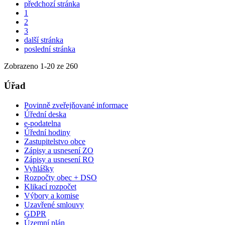
předchozí stránka
1
2
3
další stránka
poslední stránka
Zobrazeno
1
-
20
ze 260
Úřad
Povinně zveřejňované informace
Úřední deska
e-podatelna
Úřední hodiny
Zastupitelstvo obce
Zápisy a usnesení ZO
Zápisy a usnesení RO
Vyhlášky
Rozpočty obec + DSO
Klikací rozpočet
Výbory a komise
Uzavřené smlouvy
GDPR
Územní plán