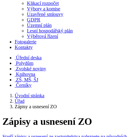
Klikací rozpočet
Výbory a komise
Uzavřené smlouvy
GDPR
Územní plán
Lesní hospodářský plán
Výběrová řízení
Fotogalerie
Kontakty
Úřední deska
Polydům
Zvolské noviny
Knihovna
ZŠ, MŠ, ŠJ
Černíky
Úvodní stránka
Úřad
Zápisy a usnesení ZO
Zápisy a usnesení ZO
Starší zápisy a usnesení ze zastupitelstva naleznete na původních