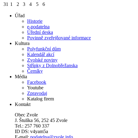
31
1
2
3
4
5
6
Úřad
Historie
e-podatelna
Úřední deska
Povinně zveřejňované informace
Kultura
Polyfunkční dům
Kalendář akcí
Zvolské noviny
Střípky z Dolnobřežanska
Černíky
Média
Facebook
Youtube
Zpravodaj
Katalog firem
Kontakt
Obec Zvole
J. Štulíka 56, 252 45 Zvole
Tel.: 257 760 337
ID DS: v4yam5a
E-mail:
podatelna@zvole.info