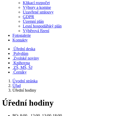
Klikací rozpočet
Výbory a komise
Uzavřené smlouvy
GDPR
Územní plán
Lesní hospodářský plán
Výběrová řízení
Fotogalerie
Kontakty
Úřední deska
Polydům
Zvolské noviny
Knihovna
ZŠ, MŠ, ŠJ
Černíky
Úvodní stránka
Úřad
Úřední hodiny
Úřední hodiny
PO: 8:00 - 12:00, 13:00-18:00