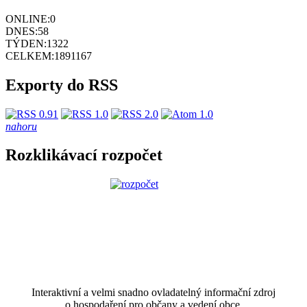
ONLINE:
0
DNES:
58
TÝDEN:
1322
CELKEM:
1891167
Exporty do RSS
nahoru
Rozklikávací rozpočet
Interaktivní a velmi snadno ovladatelný informační zdroj
o hospodaření pro občany a vedení obce.