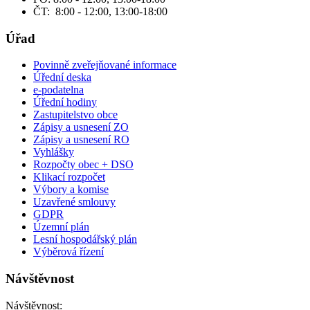
ČT: 8:00 - 12:00, 13:00-18:00
Úřad
Povinně zveřejňované informace
Úřední deska
e-podatelna
Úřední hodiny
Zastupitelstvo obce
Zápisy a usnesení ZO
Zápisy a usnesení RO
Vyhlášky
Rozpočty obec + DSO
Klikací rozpočet
Výbory a komise
Uzavřené smlouvy
GDPR
Územní plán
Lesní hospodářský plán
Výběrová řízení
Návštěvnost
Návštěvnost: