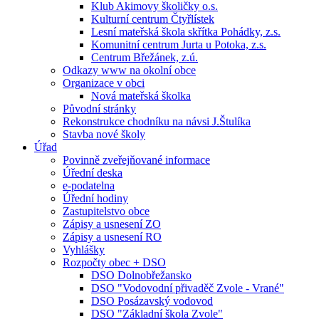
Klub Akimovy školičky o.s.
Kulturní centrum Čtyřlístek
Lesní mateřská škola skřítka Pohádky, z.s.
Komunitní centrum Jurta u Potoka, z.s.
Centrum Břežánek, z.ú.
Odkazy www na okolní obce
Organizace v obci
Nová mateřská školka
Původní stránky
Rekonstrukce chodníku na návsi J.Štulíka
Stavba nové školy
Úřad
Povinně zveřejňované informace
Úřední deska
e-podatelna
Úřední hodiny
Zastupitelstvo obce
Zápisy a usnesení ZO
Zápisy a usnesení RO
Vyhlášky
Rozpočty obec + DSO
DSO Dolnobřežansko
DSO "Vodovodní přivaděč Zvole - Vrané"
DSO Posázavský vodovod
DSO "Základní škola Zvole"