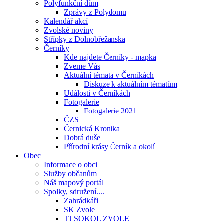
Polyfunkční dům
Zprávy z Polydomu
Kalendář akcí
Zvolské noviny
Střípky z Dolnobřežanska
Černíky
Kde najdete Černíky - mapka
Zveme Vás
Aktuální témata v Černíkách
Diskuze k aktuálním tématům
Události v Černíkách
Fotogalerie
Fotogalerie 2021
ČZS
Černická Kronika
Dobrá duše
Přírodní krásy Černík a okolí
Obec
Informace o obci
Služby občanům
Náš mapový portál
Spolky, sdružení....
Zahrádkáři
SK Zvole
TJ SOKOL ZVOLE