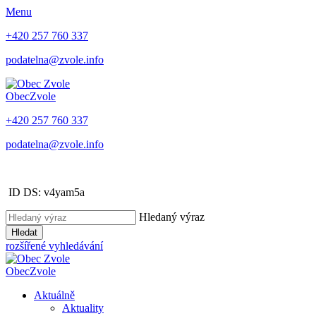
Menu
+420 257 760 337
podatelna@zvole.info
Obec
Zvole
+420 257 760 337
podatelna@zvole.info
ID DS: v4yam5a
Hledaný výraz
Hledat
rozšířené vyhledávání
Obec
Zvole
Aktuálně
Aktuality