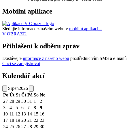
Mobilní aplikace
Sledujte informace z našeho webu v
mobilní aplikaci –
V OBRAZE.
Přihlášení k odběru zpráv
Dostávejte
informace z našeho webu
prostřednictvím SMS a e-mailů
Chci se zaregistrovat
Kalendář akcí
Srpen
2026
Po
Út
St
Čt
Pá
So
Ne
27
28
29
30
31
1
2
3
4
5
6
7
8
9
10
11
12
13
14
15
16
17
18
19
20
21
22
23
24
25
26
27
28
29
30