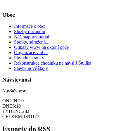
Obec
Informace o obci
Služby občanům
Náš mapový portál
Spolky, sdružení....
Odkazy www na okolní obce
Organizace v obci
Původní stránky
Rekonstrukce chodníku na návsi J.Štulíka
Stavba nové školy
Návštěvnost
Návštěvnost:
ONLINE:
0
DNES:
18
TÝDEN:
1282
CELKEM:
1891127
Exporty do RSS