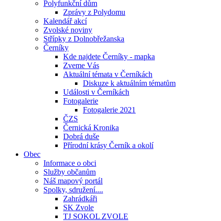
Polyfunkční dům
Zprávy z Polydomu
Kalendář akcí
Zvolské noviny
Střípky z Dolnobřežanska
Černíky
Kde najdete Černíky - mapka
Zveme Vás
Aktuální témata v Černíkách
Diskuze k aktuálním tématům
Události v Černíkách
Fotogalerie
Fotogalerie 2021
ČZS
Černická Kronika
Dobrá duše
Přírodní krásy Černík a okolí
Obec
Informace o obci
Služby občanům
Náš mapový portál
Spolky, sdružení....
Zahrádkáři
SK Zvole
TJ SOKOL ZVOLE