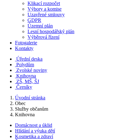
Klikací rozpočet
Výbory a komise
Uzavřené smlouvy
GDPR
Územní plán
Lesní hospodářský plán
Výběrová řízení
Fotogalerie
Kontakty
Úřední deska
Polydům
Zvolské noviny
Knihovna
ZŠ, MŠ, ŠJ
Černíky
Úvodní stránka
Obec
Služby občanům
Knihovna
Domácnost a úklid
Hlídání a výuka dětí
Kosmetika a zdraví