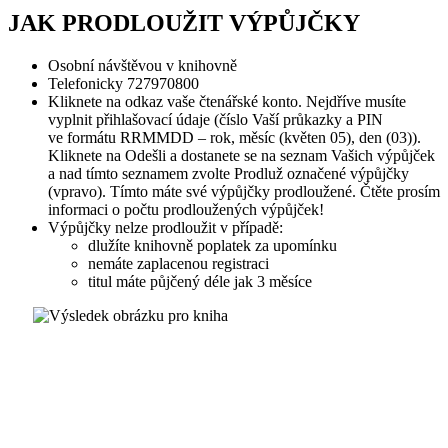
JAK PRODLOUŽIT VÝPŮJČKY
Osobní návštěvou v knihovně
Telefonicky 727970800
Kliknete na odkaz vaše čtenářské konto. Nejdříve musíte
vyplnit přihlašovací údaje (číslo Vaší průkazky a PIN
ve formátu RRMMDD – rok, měsíc (květen 05), den (03)).
Kliknete na Odešli a dostanete se na seznam Vašich výpůjček
a nad tímto seznamem zvolte Prodluž označené výpůjčky
(vpravo). Tímto máte své výpůjčky prodloužené. Čtěte prosím
informaci o počtu prodloužených výpůjček!
Výpůjčky nelze prodloužit v případě:
dlužíte knihovně poplatek za upomínku
nemáte zaplacenou registraci
titul máte půjčený déle jak 3 měsíce