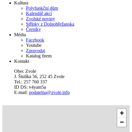
Kultura
Polyfunkční dům
Kalendář akcí
Zvolské noviny
Střípky z Dolnobřežanska
Černíky
Média
Facebook
Youtube
Zpravodaj
Katalog firem
Kontakt
Obec Zvole
J. Štulíka 56, 252 45 Zvole
Tel.: 257 760 337
ID DS: v4yam5a
E-mail:
podatelna@zvole.info
+
−