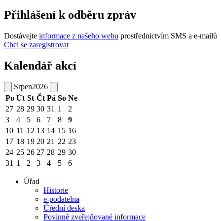
Přihlášení k odběru zpráv
Dostávejte
informace z našeho webu
prostřednictvím SMS a e-mailů
Chci se zaregistrovat
Kalendář akcí
Srpen
2026
Po
Út
St
Čt
Pá
So
Ne
27
28
29
30
31
1
2
3
4
5
6
7
8
9
10
11
12
13
14
15
16
17
18
19
20
21
22
23
24
25
26
27
28
29
30
31
1
2
3
4
5
6
Úřad
Historie
e-podatelna
Úřední deska
Povinně zveřejňované informace