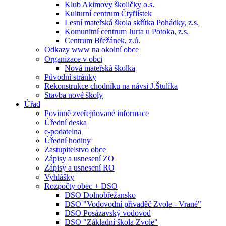
Klub Akimovy školičky o.s.
Kulturní centrum Čtyřlístek
Lesní mateřská škola skřítka Pohádky, z.s.
Komunitní centrum Jurta u Potoka, z.s.
Centrum Břežánek, z.ú.
Odkazy www na okolní obce
Organizace v obci
Nová mateřská školka
Původní stránky
Rekonstrukce chodníku na návsi J.Štulíka
Stavba nové školy
Úřad
Povinně zveřejňované informace
Úřední deska
e-podatelna
Úřední hodiny
Zastupitelstvo obce
Zápisy a usnesení ZO
Zápisy a usnesení RO
Vyhlášky
Rozpočty obec + DSO
DSO Dolnobřežansko
DSO "Vodovodní přivaděč Zvole - Vrané"
DSO Posázavský vodovod
DSO "Základní škola Zvole"