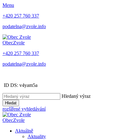
Menu
+420 257 760 337
podatelna@zvole.info
Obec
Zvole
+420 257 760 337
podatelna@zvole.info
ID DS: v4yam5a
Hledaný výraz
Hledat
rozšířené vyhledávání
Obec
Zvole
Aktuálně
Aktuality