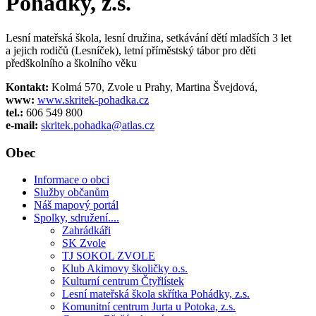
Pohádky, z.s.
Lesní mateřská škola, lesní družina, setkávání dětí mladších 3 let
a jejich rodičů (Lesníček), letní příměstský tábor pro děti
předškolního a školního věku
Kontakt:
Kolmá 570, Zvole u Prahy, Martina Švejdová,
www:
www.skritek-pohadka.cz
tel.:
606 549 800
e-mail:
skritek.pohadka@atlas.cz
Obec
Informace o obci
Služby občanům
Náš mapový portál
Spolky, sdružení....
Zahrádkáři
SK Zvole
TJ SOKOL ZVOLE
Klub Akimovy školičky o.s.
Kulturní centrum Čtyřlístek
Lesní mateřská škola skřítka Pohádky, z.s.
Komunitní centrum Jurta u Potoka, z.s.