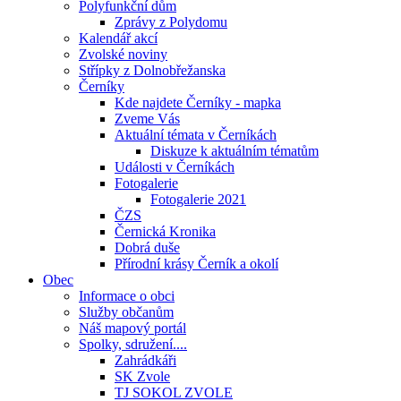
Polyfunkční dům
Zprávy z Polydomu
Kalendář akcí
Zvolské noviny
Střípky z Dolnobřežanska
Černíky
Kde najdete Černíky - mapka
Zveme Vás
Aktuální témata v Černíkách
Diskuze k aktuálním tématům
Události v Černíkách
Fotogalerie
Fotogalerie 2021
ČZS
Černická Kronika
Dobrá duše
Přírodní krásy Černík a okolí
Obec
Informace o obci
Služby občanům
Náš mapový portál
Spolky, sdružení....
Zahrádkáři
SK Zvole
TJ SOKOL ZVOLE