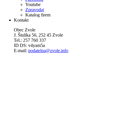
Youtube
Zpravodaj
Katalog firem
Kontakt
Obec Zvole
J. Štulíka 56, 252 45 Zvole
Tel.: 257 760 337
ID DS: v4yam5a
E-mail:
podatelna@zvole.info