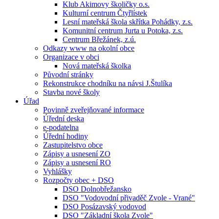
Klub Akimovy školičky o.s.
Kulturní centrum Čtyřlístek
Lesní mateřská škola skřítka Pohádky, z.s.
Komunitní centrum Jurta u Potoka, z.s.
Centrum Břežánek, z.ú.
Odkazy www na okolní obce
Organizace v obci
Nová mateřská školka
Původní stránky
Rekonstrukce chodníku na návsi J.Štulíka
Stavba nové školy
Úřad
Povinně zveřejňované informace
Úřední deska
e-podatelna
Úřední hodiny
Zastupitelstvo obce
Zápisy a usnesení ZO
Zápisy a usnesení RO
Vyhlášky
Rozpočty obec + DSO
DSO Dolnobřežansko
DSO "Vodovodní přivaděč Zvole - Vrané"
DSO Posázavský vodovod
DSO "Základní škola Zvole"