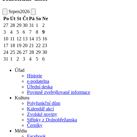
Srpen
2026
Po
Út
St
Čt
Pá
So
Ne
27
28
29
30
31
1
2
3
4
5
6
7
8
9
10
11
12
13
14
15
16
17
18
19
20
21
22
23
24
25
26
27
28
29
30
31
1
2
3
4
5
6
Úřad
Historie
e-podatelna
Úřední deska
Povinně zveřejňované informace
Kultura
Polyfunkční dům
Kalendář akcí
Zvolské noviny
Střípky z Dolnobřežanska
Černíky
Média
Facebook