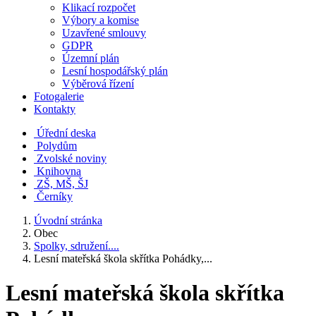
Klikací rozpočet
Výbory a komise
Uzavřené smlouvy
GDPR
Územní plán
Lesní hospodářský plán
Výběrová řízení
Fotogalerie
Kontakty
Úřední deska
Polydům
Zvolské noviny
Knihovna
ZŠ, MŠ, ŠJ
Černíky
Úvodní stránka
Obec
Spolky, sdružení....
Lesní mateřská škola skřítka Pohádky,...
Lesní mateřská škola skřítka