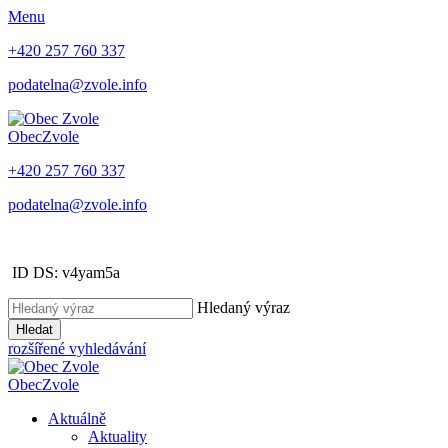
Menu
+420 257 760 337
podatelna@zvole.info
Obec
Zvole
+420 257 760 337
podatelna@zvole.info
ID DS: v4yam5a
Hledaný výraz
Hledat
rozšířené vyhledávání
Obec
Zvole
Aktuálně
Aktuality