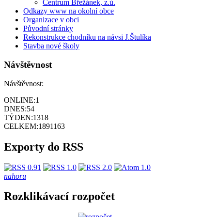
Centrum Břežánek, z.ú.
Odkazy www na okolní obce
Organizace v obci
Původní stránky
Rekonstrukce chodníku na návsi J.Štulíka
Stavba nové školy
Návštěvnost
Návštěvnost:
ONLINE:
1
DNES:
54
TÝDEN:
1318
CELKEM:
1891163
Exporty do RSS
nahoru
Rozklikávací rozpočet