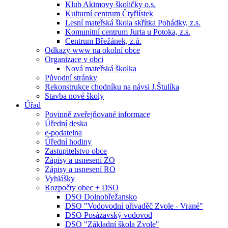
Klub Akimovy školičky o.s.
Kulturní centrum Čtyřlístek
Lesní mateřská škola skřítka Pohádky, z.s.
Komunitní centrum Jurta u Potoka, z.s.
Centrum Břežánek, z.ú.
Odkazy www na okolní obce
Organizace v obci
Nová mateřská školka
Původní stránky
Rekonstrukce chodníku na návsi J.Štulíka
Stavba nové školy
Úřad
Povinně zveřejňované informace
Úřední deska
e-podatelna
Úřední hodiny
Zastupitelstvo obce
Zápisy a usnesení ZO
Zápisy a usnesení RO
Vyhlášky
Rozpočty obec + DSO
DSO Dolnobřežansko
DSO "Vodovodní přivaděč Zvole - Vrané"
DSO Posázavský vodovod
DSO "Základní škola Zvole"