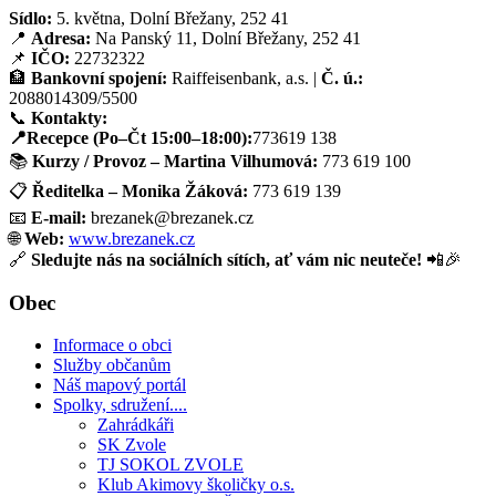
Sídlo:
5. května, Dolní Břežany, 252 41
📍
Adresa:
Na Panský 11, Dolní Břežany, 252 41
📌
IČO:
22732322
🏦
Bankovní spojení:
Raiffeisenbank, a.s. |
Č. ú.:
2088014309/5500
📞
Kontakty:
📍Recepce (Po–Čt 15:00–18:00):
773619 138
📚
Kurzy / Provoz – Martina Vilhumová:
773 619 100
📋
Ředitelka – Monika Žáková:
773 619 139
📧
E-mail:
brezanek@brezanek.cz
🌐
Web:
www.brezanek.cz
🔗
Sledujte nás na sociálních sítích, ať vám nic neuteče!
📲🎉
Obec
Informace o obci
Služby občanům
Náš mapový portál
Spolky, sdružení....
Zahrádkáři
SK Zvole
TJ SOKOL ZVOLE
Klub Akimovy školičky o.s.