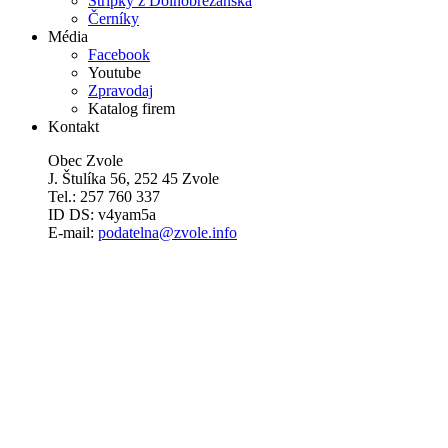
Střípky z Dolnobřežanska
Černíky
Média
Facebook
Youtube
Zpravodaj
Katalog firem
Kontakt
Obec Zvole
J. Štulíka 56, 252 45 Zvole
Tel.: 257 760 337
ID DS: v4yam5a
E-mail:
podatelna@zvole.info