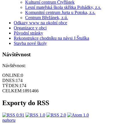
Kulturní centrum Čtyřlístek
Lesní mateřská škola skřítka Pohádky, z.s.
Komunitní centrum Jurta u Potoka, z.s.
Centrum Břežánek, z.ú.
Odkazy www na okolní obce
Organizace v obci
Původní stránky
Rekonstrukce chodníku na návsi J.Štulíka
Stavba nové školy
Návštěvnost
Návštěvnost:
ONLINE:
0
DNES:
174
TÝDEN:
174
CELKEM:
1891466
Exporty do RSS
nahoru