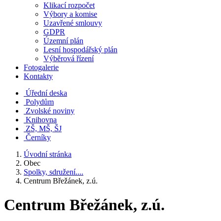
Klikací rozpočet
Výbory a komise
Uzavřené smlouvy
GDPR
Územní plán
Lesní hospodářský plán
Výběrová řízení
Fotogalerie
Kontakty
Úřední deska
Polydům
Zvolské noviny
Knihovna
ZŠ, MŠ, ŠJ
Černíky
Úvodní stránka
Obec
Spolky, sdružení....
Centrum Břežánek, z.ú.
Centrum Břežánek, z.ú.