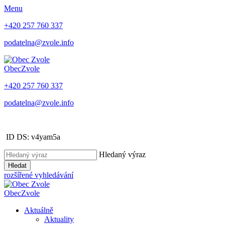
Menu
+420 257 760 337
podatelna@zvole.info
Obec
Zvole
+420 257 760 337
podatelna@zvole.info
ID DS: v4yam5a
Hledaný výraz
Hledat
rozšířené vyhledávání
Obec
Zvole
Aktuálně
Aktuality