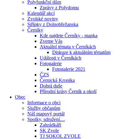
Polyfunkční dům
Zprávy z Polydomu
Kalendář akcí
Zvolské noviny
Střípky z Dolnobřežanska
Černíky
Kde najdete Černíky - mapka
Zveme Vás
Aktuální témata v Černíkách
Diskuze k aktuálním tématům
Události v Černíkách
Fotogalerie
Fotogalerie 2021
ČZS
Černická Kronika
Dobrá duše
Přírodní krásy Černík a okolí
Obec
Informace o obci
Služby občanům
Náš mapový portál
Spolky, sdružení....
Zahrádkáři
SK Zvole
TJ SOKOL ZVOLE