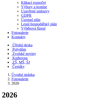
Klikací rozpočet
Výbory a komise
Uzavřené smlouvy
GDPR
Územní plán
Lesní hospodářský plán
Výběrová řízení
Fotogalerie
Kontakty
Úřední deska
Polydům
Zvolské noviny
Knihovna
ZŠ, MŠ, ŠJ
Černíky
Úvodní stránka
Fotogalerie
2026
2026