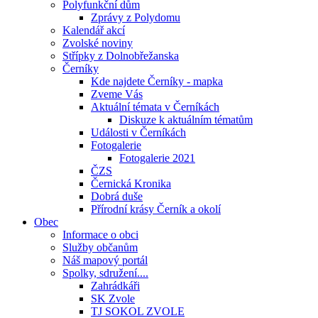
Polyfunkční dům
Zprávy z Polydomu
Kalendář akcí
Zvolské noviny
Střípky z Dolnobřežanska
Černíky
Kde najdete Černíky - mapka
Zveme Vás
Aktuální témata v Černíkách
Diskuze k aktuálním tématům
Události v Černíkách
Fotogalerie
Fotogalerie 2021
ČZS
Černická Kronika
Dobrá duše
Přírodní krásy Černík a okolí
Obec
Informace o obci
Služby občanům
Náš mapový portál
Spolky, sdružení....
Zahrádkáři
SK Zvole
TJ SOKOL ZVOLE