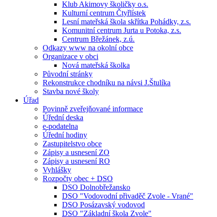
Klub Akimovy školičky o.s.
Kulturní centrum Čtyřlístek
Lesní mateřská škola skřítka Pohádky, z.s.
Komunitní centrum Jurta u Potoka, z.s.
Centrum Břežánek, z.ú.
Odkazy www na okolní obce
Organizace v obci
Nová mateřská školka
Původní stránky
Rekonstrukce chodníku na návsi J.Štulíka
Stavba nové školy
Úřad
Povinně zveřejňované informace
Úřední deska
e-podatelna
Úřední hodiny
Zastupitelstvo obce
Zápisy a usnesení ZO
Zápisy a usnesení RO
Vyhlášky
Rozpočty obec + DSO
DSO Dolnobřežansko
DSO "Vodovodní přivaděč Zvole - Vrané"
DSO Posázavský vodovod
DSO "Základní škola Zvole"