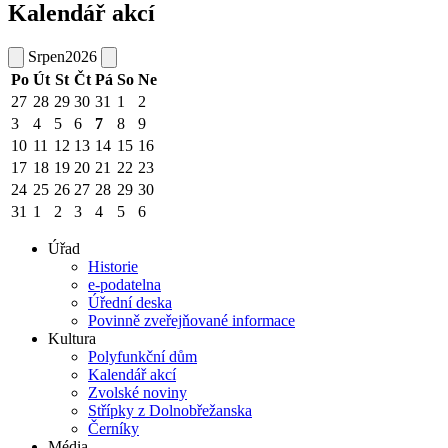
Kalendář akcí
Srpen
2026
Po
Út
St
Čt
Pá
So
Ne
27
28
29
30
31
1
2
3
4
5
6
7
8
9
10
11
12
13
14
15
16
17
18
19
20
21
22
23
24
25
26
27
28
29
30
31
1
2
3
4
5
6
Úřad
Historie
e-podatelna
Úřední deska
Povinně zveřejňované informace
Kultura
Polyfunkční dům
Kalendář akcí
Zvolské noviny
Střípky z Dolnobřežanska
Černíky
Média