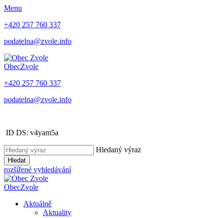
Menu
+420 257 760 337
podatelna@zvole.info
Obec
Zvole
+420 257 760 337
podatelna@zvole.info
ID DS: v4yam5a
Hledaný výraz
Hledat
rozšířené vyhledávání
Obec
Zvole
Aktuálně
Aktuality