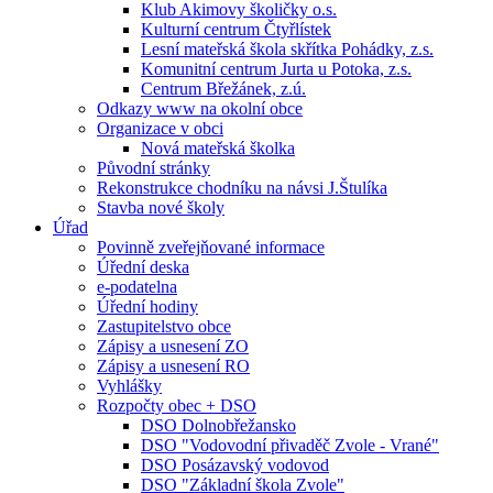
Klub Akimovy školičky o.s.
Kulturní centrum Čtyřlístek
Lesní mateřská škola skřítka Pohádky, z.s.
Komunitní centrum Jurta u Potoka, z.s.
Centrum Břežánek, z.ú.
Odkazy www na okolní obce
Organizace v obci
Nová mateřská školka
Původní stránky
Rekonstrukce chodníku na návsi J.Štulíka
Stavba nové školy
Úřad
Povinně zveřejňované informace
Úřední deska
e-podatelna
Úřední hodiny
Zastupitelstvo obce
Zápisy a usnesení ZO
Zápisy a usnesení RO
Vyhlášky
Rozpočty obec + DSO
DSO Dolnobřežansko
DSO "Vodovodní přivaděč Zvole - Vrané"
DSO Posázavský vodovod
DSO "Základní škola Zvole"