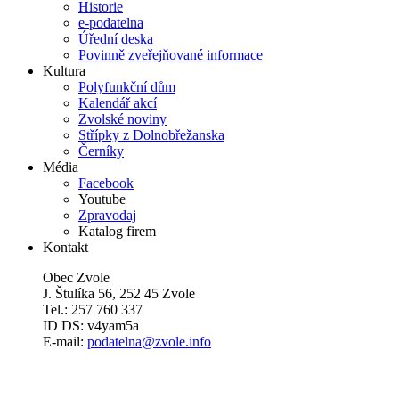
Historie
e-podatelna
Úřední deska
Povinně zveřejňované informace
Kultura
Polyfunkční dům
Kalendář akcí
Zvolské noviny
Střípky z Dolnobřežanska
Černíky
Média
Facebook
Youtube
Zpravodaj
Katalog firem
Kontakt
Obec Zvole
J. Štulíka 56, 252 45 Zvole
Tel.: 257 760 337
ID DS: v4yam5a
E-mail:
podatelna@zvole.info