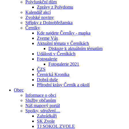
Polyfunkční dům
Zprávy z Polydomu
Kalendář akcí
Zvolské noviny
Střípky z Dolnobřežanska
Černíky
Kde najdete Černíky - mapka
Zveme Vás
Aktuální témata v Černíkách
Diskuze k aktuálním tématům
Události v Černíkách
Fotogalerie
Fotogalerie 2021
ČZS
Černická Kronika
Dobrá duše
Přírodní krásy Černík a okolí
Obec
Informace o obci
Služby občanům
Náš mapový portál
Spolky, sdružení....
Zahrádkáři
SK Zvole
TJ SOKOL ZVOLE