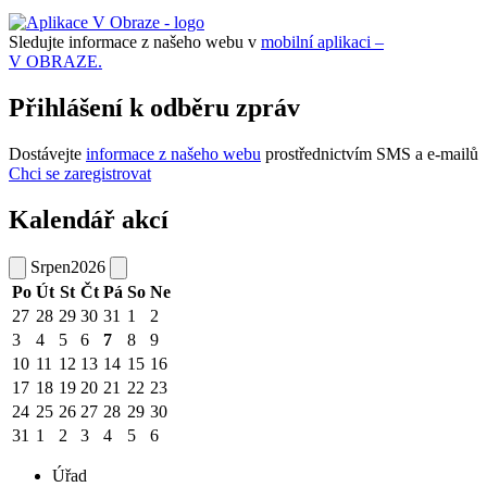
Sledujte informace z našeho webu v
mobilní aplikaci –
V OBRAZE.
Přihlášení k odběru zpráv
Dostávejte
informace z našeho webu
prostřednictvím SMS a e-mailů
Chci se zaregistrovat
Kalendář akcí
Srpen
2026
Po
Út
St
Čt
Pá
So
Ne
27
28
29
30
31
1
2
3
4
5
6
7
8
9
10
11
12
13
14
15
16
17
18
19
20
21
22
23
24
25
26
27
28
29
30
31
1
2
3
4
5
6
Úřad