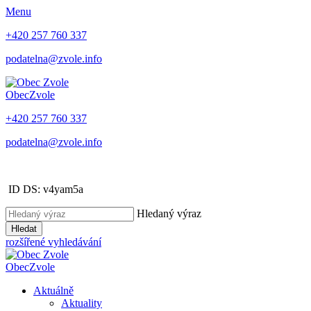
Menu
+420 257 760 337
podatelna@zvole.info
Obec
Zvole
+420 257 760 337
podatelna@zvole.info
ID DS: v4yam5a
Hledaný výraz
Hledat
rozšířené vyhledávání
Obec
Zvole
Aktuálně
Aktuality