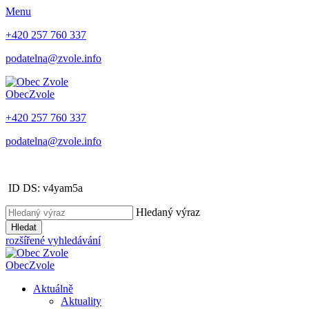
Menu
+420 257 760 337
podatelna@zvole.info
Obec
Zvole
+420 257 760 337
podatelna@zvole.info
ID DS: v4yam5a
Hledaný výraz
Hledat
rozšířené vyhledávání
Obec
Zvole
Aktuálně
Aktuality