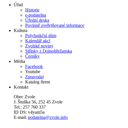
Úřad
Historie
e-podatelna
Úřední deska
Povinně zveřejňované informace
Kultura
Polyfunkční dům
Kalendář akcí
Zvolské noviny
Střípky z Dolnobřežanska
Černíky
Média
Facebook
Youtube
Zpravodaj
Katalog firem
Kontakt
Obec Zvole
J. Štulíka 56, 252 45 Zvole
Tel.: 257 760 337
ID DS: v4yam5a
E-mail:
podatelna@zvole.info