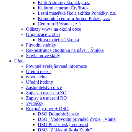
Klub Akimovy školičky o.s.
Kulturní centrum Čtyřlístek
Lesní mateřská škola skřítka Pohádky, z.s.
Komunitní centrum Jurta u Potoka, z.s.
Centrum Břežánek, z.ú.
Odkazy www na okolní obce
Organizace v obci
Nová mateřská školka
Původní stránky
Rekonstrukce chodníku na návsi J.Štulíka
Stavba nové školy
Úřad
Povinně zveřejňované informace
Úřední deska
e-podatelna
Úřední hodiny
Zastupitelstvo obce
Zápisy a usnesení ZO
Zápisy a usnesení RO
Vyhlášky
Rozpočty obec + DSO
DSO Dolnobřežansko
DSO "Vodovodní přivaděč Zvole - Vrané"
DSO Posázavský vodovod
DSO "Základní škola Zvole"