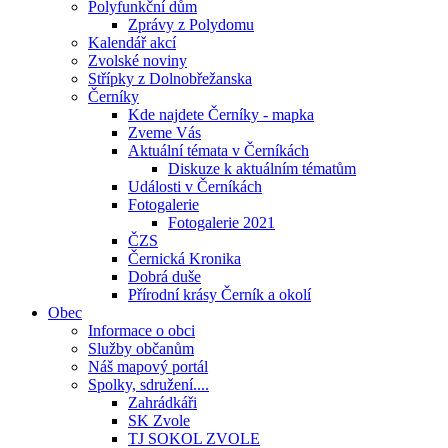
Polyfunkční dům
Zprávy z Polydomu
Kalendář akcí
Zvolské noviny
Střípky z Dolnobřežanska
Černíky
Kde najdete Černíky - mapka
Zveme Vás
Aktuální témata v Černíkách
Diskuze k aktuálním tématům
Události v Černíkách
Fotogalerie
Fotogalerie 2021
ČZS
Černická Kronika
Dobrá duše
Přírodní krásy Černík a okolí
Obec
Informace o obci
Služby občanům
Náš mapový portál
Spolky, sdružení....
Zahrádkáři
SK Zvole
TJ SOKOL ZVOLE