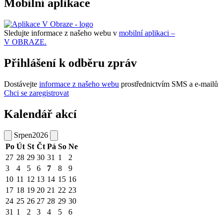
Mobilní aplikace
Sledujte informace z našeho webu v
mobilní aplikaci –
V OBRAZE.
Přihlášení k odběru zpráv
Dostávejte
informace z našeho webu
prostřednictvím SMS a e-mailů
Chci se zaregistrovat
Kalendář akcí
Srpen
2026
Po
Út
St
Čt
Pá
So
Ne
27
28
29
30
31
1
2
3
4
5
6
7
8
9
10
11
12
13
14
15
16
17
18
19
20
21
22
23
24
25
26
27
28
29
30
31
1
2
3
4
5
6