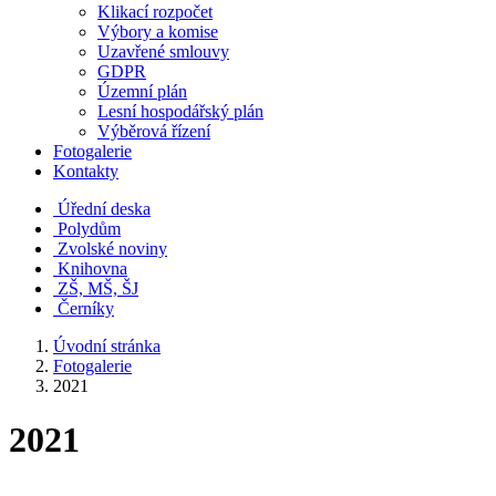
Klikací rozpočet
Výbory a komise
Uzavřené smlouvy
GDPR
Územní plán
Lesní hospodářský plán
Výběrová řízení
Fotogalerie
Kontakty
Úřední deska
Polydům
Zvolské noviny
Knihovna
ZŠ, MŠ, ŠJ
Černíky
Úvodní stránka
Fotogalerie
2021
2021