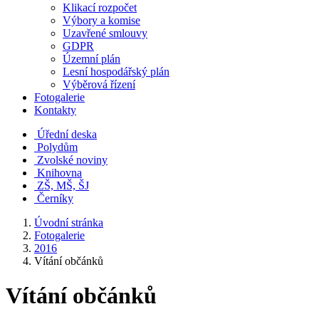
Klikací rozpočet
Výbory a komise
Uzavřené smlouvy
GDPR
Územní plán
Lesní hospodářský plán
Výběrová řízení
Fotogalerie
Kontakty
Úřední deska
Polydům
Zvolské noviny
Knihovna
ZŠ, MŠ, ŠJ
Černíky
Úvodní stránka
Fotogalerie
2016
Vítání občánků
Vítání občánků