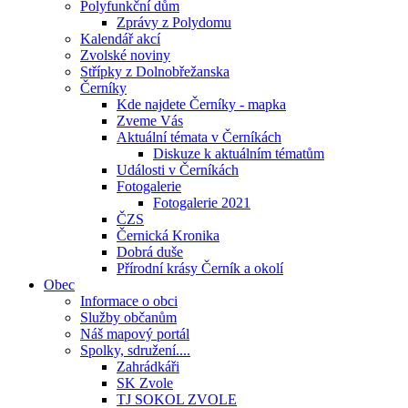
Polyfunkční dům
Zprávy z Polydomu
Kalendář akcí
Zvolské noviny
Střípky z Dolnobřežanska
Černíky
Kde najdete Černíky - mapka
Zveme Vás
Aktuální témata v Černíkách
Diskuze k aktuálním tématům
Události v Černíkách
Fotogalerie
Fotogalerie 2021
ČZS
Černická Kronika
Dobrá duše
Přírodní krásy Černík a okolí
Obec
Informace o obci
Služby občanům
Náš mapový portál
Spolky, sdružení....
Zahrádkáři
SK Zvole
TJ SOKOL ZVOLE