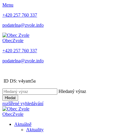
Menu
+420 257 760 337
podatelna@zvole.info
Obec
Zvole
+420 257 760 337
podatelna@zvole.info
ID DS: v4yam5a
Hledaný výraz
Hledat
rozšířené vyhledávání
Obec
Zvole
Aktuálně
Aktuality