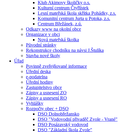
Klub Akimovy školičky o.s.
Kulturní centrum Čtyřlístek
Lesní mateřská škola skřítka Pohádky, z.s.
Komunitní centrum Jurta u Potoka, z.s.
Centrum Břežánek, z.ú.
Odkazy www na okolní obce
Organizace v obci
Nová mateřská školka
Původní stránky
Rekonstrukce chodníku na návsi J.Štulíka
Stavba nové školy
Úřad
Povinně zveřejňované informace
Úřední deska
e-podatelna
Úřední hodiny
Zastupitelstvo obce
Zápisy a usnesení ZO
Zápisy a usnesení RO
Vyhlášky
Rozpočty obec + DSO
DSO Dolnobřežansko
DSO "Vodovodní přivaděč Zvole - Vrané"
DSO Posázavský vodovod
DSO "Základní škola Zvole"