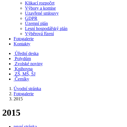
Klikací rozpočet
Výbory a komise
Uzavřené smlouvy
GDPR
Územní plán
Lesní hospodářský plán
Výběrová řízení
Fotogalerie
Kontakty
Úřední deska
Polydům
Zvolské noviny
Knihovna
ZŠ, MŠ, ŠJ
Černíky
Úvodní stránka
Fotogalerie
2015
2015
první stránka