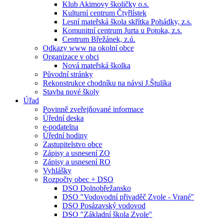
Klub Akimovy školičky o.s.
Kulturní centrum Čtyřlístek
Lesní mateřská škola skřítka Pohádky, z.s.
Komunitní centrum Jurta u Potoka, z.s.
Centrum Břežánek, z.ú.
Odkazy www na okolní obce
Organizace v obci
Nová mateřská školka
Původní stránky
Rekonstrukce chodníku na návsi J.Štulíka
Stavba nové školy
Úřad
Povinně zveřejňované informace
Úřední deska
e-podatelna
Úřední hodiny
Zastupitelstvo obce
Zápisy a usnesení ZO
Zápisy a usnesení RO
Vyhlášky
Rozpočty obec + DSO
DSO Dolnobřežansko
DSO "Vodovodní přivaděč Zvole - Vrané"
DSO Posázavský vodovod
DSO "Základní škola Zvole"