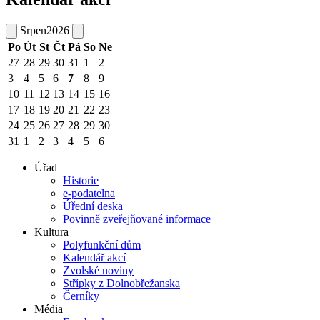
Srpen
2026
Po
Út
St
Čt
Pá
So
Ne
27
28
29
30
31
1
2
3
4
5
6
7
8
9
10
11
12
13
14
15
16
17
18
19
20
21
22
23
24
25
26
27
28
29
30
31
1
2
3
4
5
6
Úřad
Historie
e-podatelna
Úřední deska
Povinně zveřejňované informace
Kultura
Polyfunkční dům
Kalendář akcí
Zvolské noviny
Střípky z Dolnobřežanska
Černíky
Média