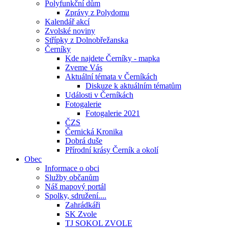
Polyfunkční dům
Zprávy z Polydomu
Kalendář akcí
Zvolské noviny
Střípky z Dolnobřežanska
Černíky
Kde najdete Černíky - mapka
Zveme Vás
Aktuální témata v Černíkách
Diskuze k aktuálním tématům
Události v Černíkách
Fotogalerie
Fotogalerie 2021
ČZS
Černická Kronika
Dobrá duše
Přírodní krásy Černík a okolí
Obec
Informace o obci
Služby občanům
Náš mapový portál
Spolky, sdružení....
Zahrádkáři
SK Zvole
TJ SOKOL ZVOLE