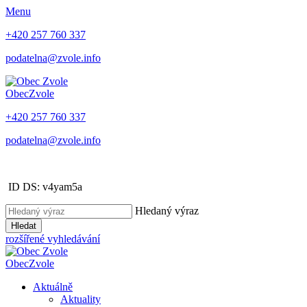
Menu
+420 257 760 337
podatelna@zvole.info
Obec
Zvole
+420 257 760 337
podatelna@zvole.info
ID DS: v4yam5a
Hledaný výraz
Hledat
rozšířené vyhledávání
Obec
Zvole
Aktuálně
Aktuality