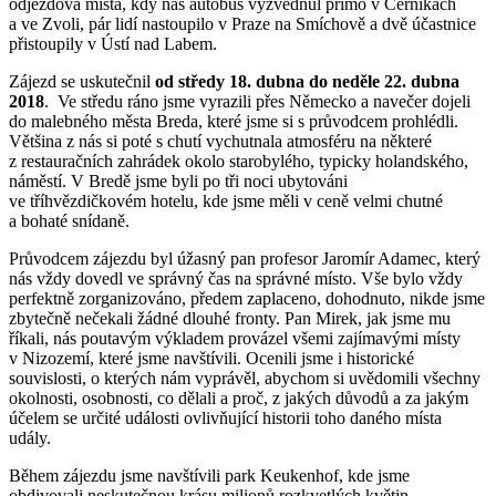
odjezdová místa, kdy nás autobus vyzvednul přímo v Černíkách
a ve Zvoli, pár lidí nastoupilo v Praze na Smíchově a dvě účastnice
přistoupily v Ústí nad Labem.
Zájezd se uskutečnil
od středy 18. dubna do neděle 22. dubna
2018
. Ve středu ráno jsme vyrazili přes Německo a navečer dojeli
do malebného města Breda, které jsme si s průvodcem prohlédli.
Většina z nás si poté s chutí vychutnala atmosféru na některé
z restauračních zahrádek okolo starobylého, typicky holandského,
náměstí. V Bredě jsme byli po tři noci ubytováni
ve tříhvězdičkovém hotelu, kde jsme měli v ceně velmi chutné
a bohaté snídaně.
Průvodcem zájezdu byl úžasný pan profesor Jaromír Adamec, který
nás vždy dovedl ve správný čas na správné místo. Vše bylo vždy
perfektně zorganizováno, předem zaplaceno, dohodnuto, nikde jsme
zbytečně nečekali žádné dlouhé fronty. Pan Mirek, jak jsme mu
říkali, nás poutavým výkladem provázel všemi zajímavými místy
v Nizozemí, které jsme navštívili. Ocenili jsme i historické
souvislosti, o kterých nám vyprávěl, abychom si uvědomili všechny
okolnosti, osobnosti, co dělali a proč, z jakých důvodů a za jakým
účelem se určité události ovlivňující historii toho daného místa
udály.
Během zájezdu jsme navštívili park Keukenhof, kde jsme
obdivovali neskutečnou krásu milionů rozkvetlých květin,