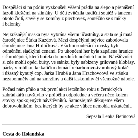
Dospěláci si na pódiu vyzkoušeli věšení prádla na slepo a přenášení
fazolí kleštěmi na slimáky. U dětí zvítězila tradiční soutěž s tancem
okolo židlí, stavěly se komíny z plechovek, soutěžilo se s míčky
i balonky.
Nejkrásnější maska byla vybrána všemi účastníky, a stala se jí malá
čarodějnice Šárka Kazdová. Mezi dospělými nejvíce zabodovala
čarodějnice Jana Hrdličková. Všichni soutěžící i masky byli
odměněni sladkými cenami. Po ukončení her byla zapálena hranice
s čarodějnicí, která hořela do pozdních nočních hodin. Návštěvníci
si zde mohli opéci buřty, ve stánku byly nabízeny grilované klobásy,
párky v rohlíku, ke kafíčku domácí rebarborovo-tvarohový koláč
i úžasný kynutý cop. Jarka Hrubá a Jana Hrachovcová ve stánku
nezapomněly ani na zmrzliny a další laskominy či všemožné nápoje.
Počasí nám přálo a tak první akci letošního roku u černických
zahrádkářů navštívilo v průběhu odpoledne a večera něco kolem
stovky spokojených návštěvníků. Samozřejmě děkujeme všem
dobrovolníkům, bez kterých by se akce vůbec nemohla uskutečnit.
Sepsala Lenka Betincová
Cesta do Holandska