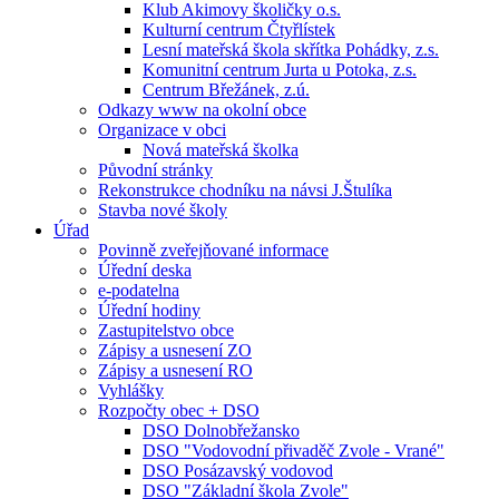
Klub Akimovy školičky o.s.
Kulturní centrum Čtyřlístek
Lesní mateřská škola skřítka Pohádky, z.s.
Komunitní centrum Jurta u Potoka, z.s.
Centrum Břežánek, z.ú.
Odkazy www na okolní obce
Organizace v obci
Nová mateřská školka
Původní stránky
Rekonstrukce chodníku na návsi J.Štulíka
Stavba nové školy
Úřad
Povinně zveřejňované informace
Úřední deska
e-podatelna
Úřední hodiny
Zastupitelstvo obce
Zápisy a usnesení ZO
Zápisy a usnesení RO
Vyhlášky
Rozpočty obec + DSO
DSO Dolnobřežansko
DSO "Vodovodní přivaděč Zvole - Vrané"
DSO Posázavský vodovod
DSO "Základní škola Zvole"