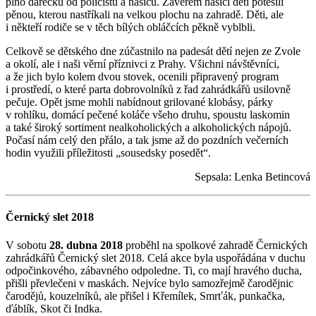
plno dárečků od policistů a hasičů. Závěrem hasiči děti potěšili
pěnou, kterou nastříkali na velkou plochu na zahradě. Děti, ale
i někteří rodiče se v těch bílých obláčcích pěkně vyblbli.
Celkově se dětského dne zúčastnilo na padesát dětí nejen ze Zvole
a okolí, ale i naši věrní příznivci z Prahy. Všichni návštěvníci,
a že jich bylo kolem dvou stovek, ocenili připravený program
i prostředí, o které parta dobrovolníků z řad zahrádkářů usilovně
pečuje. Opět jsme mohli nabídnout grilované klobásy, párky
v rohlíku, domácí pečené koláče všeho druhu, spoustu laskomin
a také široký sortiment nealkoholických a alkoholických nápojů.
Počasí nám celý den přálo, a tak jsme až do pozdních večerních
hodin využili příležitosti „sousedsky posedět“.
Sepsala: Lenka Betincová
Černický slet 2018
V sobotu
28. dubna 2018
proběhl na spolkové zahradě Černických
zahrádkářů Černický slet 2018. Celá akce byla uspořádána v duchu
odpočinkového, zábavného odpoledne. Ti, co mají hravého ducha,
přišli převlečeni v maskách. Nejvíce bylo samozřejmě čarodějnic
čarodějů, kouzelníků, ale přišel i Křemílek, Smrťák, punkačka,
ďáblík, Skot či Indka.