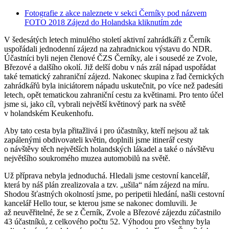
Fotografie z akce naleznete v sekci Černíky pod názvem
FOTO 2018 Zájezd do Holandska kliknutím zde
V šedesátých letech minulého století aktivní zahrádkáři z Černík
uspořádali jednodenní zájezd na zahradnickou výstavu do NDR.
Účastníci byli nejen členové ČZS Černíky, ale i sousedé ze Zvole,
Březové a dalšího okolí. Již delší dobu v nás zrál nápad uspořádat
také tematický zahraniční zájezd. Nakonec skupina z řad černických
zahrádkářů byla iniciátorem nápadu uskutečnit, po více než padesáti
letech, opět tematickou zahraniční cestu za květinami. Pro tento účel
jsme si, jako cíl, vybrali největší květinový park na světě
v holandském Keukenhofu.
Aby tato cesta byla přitažlivá i pro účastníky, kteří nejsou až tak
zapálenými obdivovateli květin, doplnili jsme itinerář cesty
o návštěvy těch největších holandských lákadel a také o návštěvu
největšího soukromého muzea automobilů na světě.
Už příprava nebyla jednoduchá. Hledali jsme cestovní kancelář,
která by náš plán zrealizovala a tzv. „ušila“ nám zájezd na míru.
Shodou šťastných okolností jsme, po peripetii hledání, našli cestovní
kancelář Hello tour, se kterou jsme se nakonec domluvili. Je
až neuvěřitelné, že se z Černík, Zvole a Březové zájezdu zúčastnilo
43 účastníků, z celkového počtu 52. Výhodou pro všechny byla