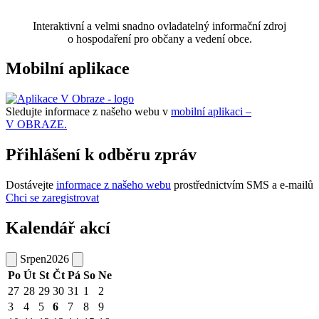
Interaktivní a velmi snadno ovladatelný informační zdroj
o hospodaření pro občany a vedení obce.
Mobilní aplikace
Sledujte informace z našeho webu v
mobilní aplikaci –
V OBRAZE.
Přihlášení k odběru zpráv
Dostávejte
informace z našeho webu
prostřednictvím SMS a e-mailů
Chci se zaregistrovat
Kalendář akcí
Srpen
2026
Po
Út
St
Čt
Pá
So
Ne
27
28
29
30
31
1
2
3
4
5
6
7
8
9