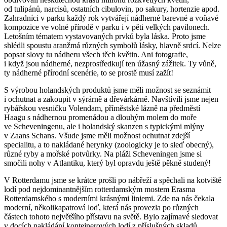
od tulipánů, narcisů, ostatních cibulovin, po sakury, hortenzie apod.
Zahradníci v parku každý rok vytvářejí nádherné barevné a voňavé
kompozice ve volné přírodě v parku i v pěti velkých pavilonech.
Letošním tématem vystavovaných prvků byla láska. Proto jsme
shlédli spoustu aranžmá různých symbolů lásky, hlavně srdcí. Nelze
popsat slovy tu nádheru všech těch květin. Ani fotografie,
i když jsou nádherné, nezprostředkují ten úžasný zážitek. Ty vůně,
ty nádherné přírodní scenérie, to se prostě musí zažít!
S výrobou holandských produktů jsme měli možnost se seznámit
i ochutnat a zakoupit v sýrárně a dřevárkárně. Navštívili jsme nejen
rybářskou vesničku Volendam, příměstské lázně na předměstí
Haagu s nádhernou promenádou a dlouhým molem do moře
ve Scheveningenu, ale i holandský skanzen s typickými mlýny
v Zaans Schans. Všude jsme měli možnost ochutnat zdejší
specialitu, a to nakládané herynky (zoologicky je to sleď obecný),
různé ryby a mořské potvůrky. Na pláži Scheveningen jsme si
smočili nohy v Atlantiku, který byl opravdu ještě pěkně studený!
V Rotterdamu jsme se krátce prošli po nábřeží a spěchali na kotviště
lodí pod nejdominantnějším rotterdamským mostem Erasma
Rotterdamského s moderními krásnými liniemi. Zde na nás čekala
moderní, několikapatrová loď, která nás provezla po různých
částech tohoto největšího přístavu na světě. Bylo zajímavé sledovat
v docích nakládání kontejnerových lodí z příslušných skladů