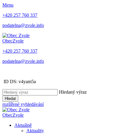
Menu
+420 257 760 337
podatelna@zvole.info
Obec
Zvole
+420 257 760 337
podatelna@zvole.info
ID DS: v4yam5a
Hledaný výraz
Hledat
rozšířené vyhledávání
Obec
Zvole
Aktuálně
Aktuality