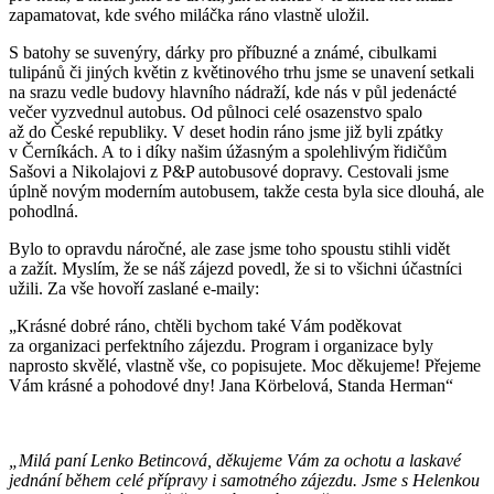
zapamatovat, kde svého miláčka ráno vlastně uložil.
S batohy se suvenýry, dárky pro příbuzné a známé, cibulkami
tulipánů či jiných květin z květinového trhu jsme se unavení setkali
na srazu vedle budovy hlavního nádraží, kde nás v půl jedenácté
večer vyzvednul autobus. Od půlnoci celé osazenstvo spalo
až do České republiky. V deset hodin ráno jsme již byli zpátky
v Černíkách. A to i díky našim úžasným a spolehlivým řidičům
Sašovi a Nikolajovi z P&P autobusové dopravy. Cestovali jsme
úplně novým moderním autobusem, takže cesta byla sice dlouhá, ale
pohodlná.
Bylo to opravdu náročné, ale zase jsme toho spoustu stihli vidět
a zažít. Myslím, že se náš zájezd povedl, že si to všichni účastníci
užili. Za vše hovoří zaslané e-maily:
„Krásné dobré ráno, chtěli bychom také Vám poděkovat
za organizaci perfektního zájezdu. Program i organizace byly
naprosto skvělé, vlastně vše, co popisujete. Moc děkujeme! Přejeme
Vám krásné a pohodové dny! Jana Körbelová, Standa Herman“
„Milá paní Lenko Betincová, děkujeme Vám za ochotu a laskavé
jednání během celé přípravy i samotného zájezdu. Jsme s Helenkou