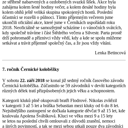
ze stříbrně nabarvených a ozdobených svazků šišek. Akce byla
zahájena kolem šesté hodiny večer, a kolem desáté hodiny byla
kolem ohňů ještě veliká skupina spokojených hostů. Poslední
účastníci se rozešli o půlnoci. Tímto příjemným večerem jsme
ukončili oficiální akce, které jsme v Černíkách uspořádali roku
2018. Neoficiálně se samozřejmě scházíme i o vánočních svátcích,
kdy společně trávíme i část Štědrého večera a Silvestr. Parta prostě
drží pohromadě a příznivci vždy vědí, kdy a kde se spolu můžeme
setkávat a trávit příjemně společný čas, a že jsou vždy vítáni.
Lenka Betincová
7. ročník Černické koloběžky
V sobotu
22. září 2018
se konal již sedmý ročník časového závodu
Černická koloběžka. Zúčastnilo se 59 závodníků v devíti kategoriích
různých délek tratí přizpůsobených jejich věku a schopnostem.
Kategorii kluků plně okupovali bratři Flodrové. Nikolas zvítězil
v kategorii 3 až 5 let a bráška Sebastian mezi kluky od 6 do 8 let.
Nejsilnějšího zastoupení se dočkala kategorie děvčat 9 až 15 let, kde
kralovala Apolena Švábíková. Kluci ve věku mezi 9 a 15 lety
se letos na poslední chvíli omlouvali z důvodů zranění, nemoci
a jiných povinností, a tak se mezi sebou utkali pouze dva závodníci