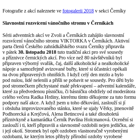
Fotografie z akcí naleznete ve
fotogalerii 2018
v sekci Černíky
Slavnostní rozsvícení vánočního stromu v Černíkách
Sérii adventních akcí ve Zvoli a Černíkách zahájilo slavnostní
rozsvícení vánočního stromu VIKTORKA v Černíkách. Aktivní
parta členů Českého zahrádkářského svazu Černíky připravila
v pátek
30. listopadu 2018
tuto tradiční akci pro své sousedy
a příznivce černických akcí. Pro více než 80 návštěvníků byl
připraven výborný svařák, čaj, další alkoholické a nealkoholické
nápoje a samozřejmě avizované buřty, které si účastníci opékali
na dvou připravených ohništích. I když celý den mrzlo a bylo
pod nulou, lidé nelenili a přišli se pobavit se sousedy. Pro děti bylo
pod stromečkem přichystané malé překvapení – adventní kalendáře,
které za předvedenou písničku, či básničku obdržely od moderátora
celého večera Radka Hrdiny, kterému tímto děkujeme za tuto formu
podpory naší akce. A když jsem u toho děkování, zaslouží si jí
i obsluha improvizovaného stánku, které se ujaly Věrky, jmenovitě
Podhorecká a Krejčová, Alena Betincová a také dlouholetá
příznivkyně a kamarádka Černík Pavlína Holcmanová. Ocenění si
zaslouží i ti, kteří připravili a slavnostně ozdobili nejen jedličku, ale
i její okolí. Stromek byl opět ozdoben vlastnoručně vyrobenými
ozdobami, ke kterým letos přibyly přírodní ozdoby vyrobené