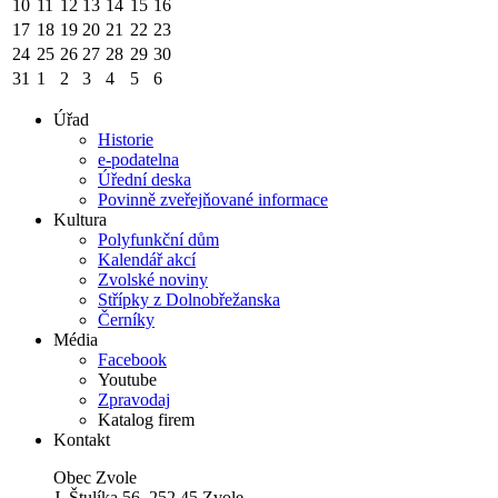
10
11
12
13
14
15
16
17
18
19
20
21
22
23
24
25
26
27
28
29
30
31
1
2
3
4
5
6
Úřad
Historie
e-podatelna
Úřední deska
Povinně zveřejňované informace
Kultura
Polyfunkční dům
Kalendář akcí
Zvolské noviny
Střípky z Dolnobřežanska
Černíky
Média
Facebook
Youtube
Zpravodaj
Katalog firem
Kontakt
Obec Zvole
J. Štulíka 56, 252 45 Zvole