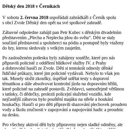
Dětský den 2018 v Černíkách
V sobotu
2. června 2018
uspořádali zahrádkáři z Černík spolu
s obcí Zvole Dětský den opět na své spolkové zahradě.
Zábavné odpoledne zahájil pan Petr Kubec s dětským divadelním
představením „Plecha a Neplecha jdou do světa“. Děti se staly
součástí představení a spoluherci na pódiu a postupně byly vtaženy
do hry, kterou sledovaly s velkým zaujetím.
Po zaslouženém potlesku byly zahájeny soutěže, které pro nás
připravili policisté z oddělení hlídkové služby IV. z Prahy
a dobrovolní hasiči ze Zvole. Děti si tentokrát odnesly dětské
řidičské průkazy, které jim policisté vydávali. Nebylo to však jen
tak. Musely složit zkoušky, úspěšně udělat testy s dopravní
tématikou a dále absolvovat kontrolní jízdu na dopravním hřišti,
které policisté na zahradě postavili. Zvědavci, samozřejmě většinou
s tatínky, či dědečky, prolezli policejní služební vozidlo, kde
nejčastější zábavou bylo pouštění majáku na střeše a houkání
houkačky. Hasiči si pro děti připravili shazování plechovek proudem
vody a školu zručnosti v zapojování a napojování hadic a proudnic
na desku.
Pro všechny aktivní děti byly připraveny nejen sladké odměny, ale