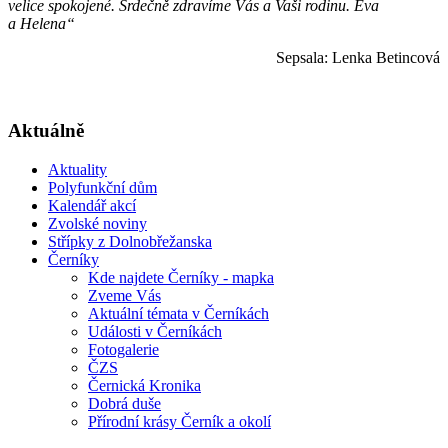
velice spokojené. Srdečně zdravíme Vás a Vaši rodinu. Eva
a Helena“
Sepsala: Lenka Betincová
Aktuálně
Aktuality
Polyfunkční dům
Kalendář akcí
Zvolské noviny
Střípky z Dolnobřežanska
Černíky
Kde najdete Černíky - mapka
Zveme Vás
Aktuální témata v Černíkách
Události v Černíkách
Fotogalerie
ČZS
Černická Kronika
Dobrá duše
Přírodní krásy Černík a okolí