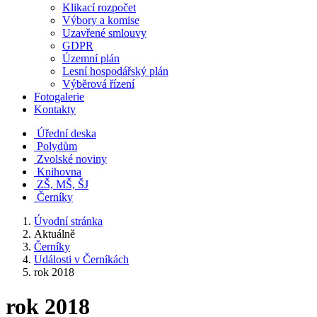
Klikací rozpočet
Výbory a komise
Uzavřené smlouvy
GDPR
Územní plán
Lesní hospodářský plán
Výběrová řízení
Fotogalerie
Kontakty
Úřední deska
Polydům
Zvolské noviny
Knihovna
ZŠ, MŠ, ŠJ
Černíky
Úvodní stránka
Aktuálně
Černíky
Události v Černíkách
rok 2018
rok 2018