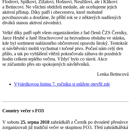
Flodrovi, Spilkovi, Žížalovi, Hošnovi, Neužilovi, ale i Klikovi
a Betincovi. Ne všichni obdrželi medaile, ale oceňujeme jejich
aktivní přístup. Díky patří i obecenstvu, které mohutně
povzbuzovalo a doufáme, že příští rok se z některých nadšených
diváků stanou aktivní závodníci.
Velké díky patří opět všem organizátorům z řad členů ČZS Černíky,
Jarce Hrubé a Janě Hrachovcové za bezvadnou obsluhu ve stánku,
kde byl sortiment nabízeného občerstvení opravdu široký. Tentokrát
si návštěvníci mohli vychutnat i točené pivo. Počasí nám celý den
přálo, a tak po vyhlášení vítězů pokračovala zábava do pozdních
hodin celkem teplého večera. Vždyť bylo co slavit. Akce
se zúčastnilo přes sto spokojených návštěvníků.
Lenka Betincová
Výsledkovou listinu 7. ročníku si můžete otevřít zde
Country večer s FO3
V sobotu
25. srpna 2018
zahrádkáři z Černík po dvouleté přestávce
zorganizovali již tradiční večer se skupinou FO3. Třetí zahrádkářská