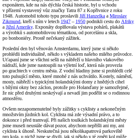
exponátem, kde na nás dýchla česká historie, byl u vchodu
v přízemí vystavený vůz značky Tatra 87 z Kopřivnice z roku
1948. Automobil tohoto typu proslavili
Jiří Hanzelka
a
Miroslav
Zikmund
, kteří s ním v letech
1947
–
1950
podnikli cestu do
Afriky
a
Jižní Ameriky
. Exponáty doplňovala výstava pohárů, plakátů
a výrobků s automobilovou tématikou, od porcelánu a skla,
po bonboniéry. Prostě nečekaný zážitek.
Poslední den byl věnován Amsterdamu, který jsme si někdo
prohlédli individuálně, někdo s výkladem našeho milého průvodce.
Uťapaní jsme se všichni sešli na nábřeží u hlavního vlakového
nádraží, kde jsme nastoupili na výletní loď, která nás provezla
po grachtech v centru města. Z vodní hladiny jsme si prohlédli celé
toto pulsující město, které mnohé z nás uchvátilo. Kostely, náměstí,
mosty, nábřeží s typickými holandskými domy z hnědých cihel
s bílými okny bez záclon, protože pro Holanďany je samozřejmé,
že nic před druhými neskrývají a nevadí jim podělit se o rodinnou
atmosféru.
Ovšem nezapomenutelné byly zážitky s cyklisty a nekonečným
množstvím jízdních kol. Cyklista má zde výsadní právo, a to
dokonce i před tramvají. Při našich toulkách holandskými městy
jsme museli neustále dávat pozor, abychom nepřišli ani my, ani
cyklista k úhoně. Neskutečná jsou několikapatrová parkoviště
pro kola, u nichž jsme se divili, jak si někdo v té změti kol může