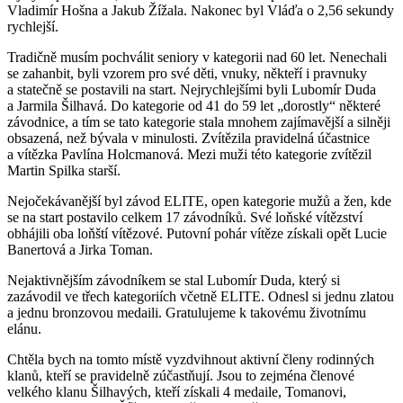
Vladimír Hošna a Jakub Žížala. Nakonec byl Vláďa o 2,56 sekundy
rychlejší.
Tradičně musím pochválit seniory v kategorii nad 60 let. Nenechali
se zahanbit, byli vzorem pro své děti, vnuky, někteří i pravnuky
a statečně se postavili na start. Nejrychlejšími byli Lubomír Duda
a Jarmila Šilhavá. Do kategorie od 41 do 59 let „dorostly“ některé
závodnice, a tím se tato kategorie stala mnohem zajímavější a silněji
obsazená, než bývala v minulosti. Zvítězila pravidelná účastnice
a vítězka Pavlína Holcmanová. Mezi muži této kategorie zvítězil
Martin Spilka starší.
Nejočekávanější byl závod ELITE, open kategorie mužů a žen, kde
se na start postavilo celkem 17 závodníků. Své loňské vítězství
obhájili oba loňští vítězové. Putovní pohár vítěze získali opět Lucie
Banertová a Jirka Toman.
Nejaktivnějším závodníkem se stal Lubomír Duda, který si
zazávodil ve třech kategoriích včetně ELITE. Odnesl si jednu zlatou
a jednu bronzovou medaili. Gratulujeme k takovému životnímu
elánu.
Chtěla bych na tomto místě vyzdvihnout aktivní členy rodinných
klanů, kteří se pravidelně zúčastňují. Jsou to zejména členové
velkého klanu Šilhavých, kteří získali 4 medaile, Tomanovi,