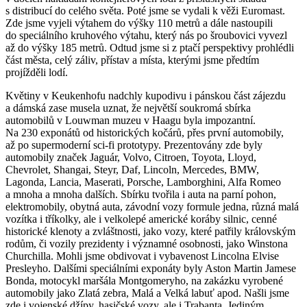
s distribucí do celého světa. Poté jsme se vydali k věži Euromast.
Zde jsme vyjeli výtahem do výšky 110 metrů a dále nastoupili
do speciálního kruhového výtahu, který nás po šroubovici vyvezl
až do výšky 185 metrů. Odtud jsme si z ptačí perspektivy prohlédli
část města, celý záliv, přístav a místa, kterými jsme předtím
projížděli lodí.
Květiny v Keukenhofu nadchly kupodivu i pánskou část zájezdu
a dámská zase musela uznat, že největší soukromá sbírka
automobilů v Louwman muzeu v Haagu byla impozantní.
Na 230 exponátů od historických kočárů, přes první automobily,
až po supermoderní sci-fi prototypy. Prezentovány zde byly
automobily značek Jaguár, Volvo, Citroen, Toyota, Lloyd,
Chevrolet, Shangai, Steyr, Daf, Lincoln, Mercedes, BMW,
Lagonda, Lancia, Maserati, Porsche, Lamborghini, Alfa Romeo
a mnoha a mnoha dalších. Sbírku tvořila i auta na parní pohon,
elektromobily, obytná auta, závodní vozy formule jedna, různá malá
vozítka i tříkolky, ale i velkolepé americké koráby silnic, cenné
historické klenoty a zvláštnosti, jako vozy, které patřily královským
rodům, či vozily prezidenty i významné osobnosti, jako Winstona
Churchilla. Mohli jsme obdivovat i vybavenost Lincolna Elvise
Presleyho. Dalšími speciálními exponáty byly Aston Martin Jamese
Bonda, motocykl maršála Montgomeryho, na zakázku vyrobené
automobily jako Zlatá zebra, Malá a Velká labuť apod. Našli jsme
zde i vojenské džípy, hasičské vozy, ale i Trabanta. Jediným