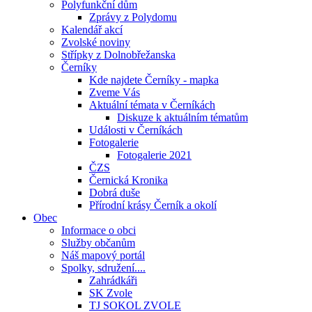
Polyfunkční dům
Zprávy z Polydomu
Kalendář akcí
Zvolské noviny
Střípky z Dolnobřežanska
Černíky
Kde najdete Černíky - mapka
Zveme Vás
Aktuální témata v Černíkách
Diskuze k aktuálním tématům
Události v Černíkách
Fotogalerie
Fotogalerie 2021
ČZS
Černická Kronika
Dobrá duše
Přírodní krásy Černík a okolí
Obec
Informace o obci
Služby občanům
Náš mapový portál
Spolky, sdružení....
Zahrádkáři
SK Zvole
TJ SOKOL ZVOLE