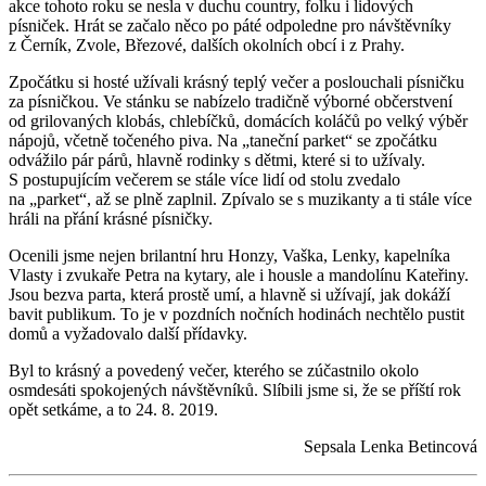
akce tohoto roku se nesla v duchu country, folku i lidových
písniček. Hrát se začalo něco po páté odpoledne pro návštěvníky
z Černík, Zvole, Březové, dalších okolních obcí i z Prahy.
Zpočátku si hosté užívali krásný teplý večer a poslouchali písničku
za písničkou. Ve stánku se nabízelo tradičně výborné občerstvení
od grilovaných klobás, chlebíčků, domácích koláčů po velký výběr
nápojů, včetně točeného piva. Na „taneční parket“ se zpočátku
odvážilo pár párů, hlavně rodinky s dětmi, které si to užívaly.
S postupujícím večerem se stále více lidí od stolu zvedalo
na „parket“, až se plně zaplnil. Zpívalo se s muzikanty a ti stále více
hráli na přání krásné písničky.
Ocenili jsme nejen brilantní hru Honzy, Vaška, Lenky, kapelníka
Vlasty i zvukaře Petra na kytary, ale i housle a mandolínu Kateřiny.
Jsou bezva parta, která prostě umí, a hlavně si užívají, jak dokáží
bavit publikum. To je v pozdních nočních hodinách nechtělo pustit
domů a vyžadovalo další přídavky.
Byl to krásný a povedený večer, kterého se zúčastnilo okolo
osmdesáti spokojených návštěvníků. Slíbili jsme si, že se příští rok
opět setkáme, a to 24. 8. 2019.
Sepsala Lenka Betincová