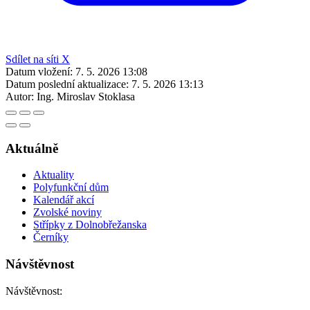
Sdílet na síti X
Datum vložení:
7. 5. 2026 13:08
Datum poslední aktualizace:
7. 5. 2026 13:13
Autor:
Ing. Miroslav Stoklasa
Aktuálně
Aktuality
Polyfunkční dům
Kalendář akcí
Zvolské noviny
Střípky z Dolnobřežanska
Černíky
Návštěvnost
Návštěvnost: