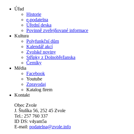
Úřad
Historie
e-podatelna
Úřední deska
Povinně zveřejňované informace
Kultura
Polyfunkční dům
Kalendář akcí
Zvolské noviny
Střípky z Dolnobřežanska
Černíky
Média
Facebook
Youtube
Zpravodaj
Katalog firem
Kontakt
Obec Zvole
J. Štulíka 56, 252 45 Zvole
Tel.: 257 760 337
ID DS: v4yam5a
E-mail:
podatelna@zvole.info