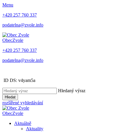
Menu
+420 257 760 337
podatelna@zvole.info
Obec
Zvole
+420 257 760 337
podatelna@zvole.info
ID DS: v4yam5a
Hledaný výraz
Hledat
rozšířené vyhledávání
Obec
Zvole
Aktuálně
Aktuality