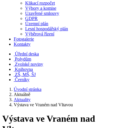
Klikací rozpočet
Výbory a komise
Uzavřené smlouvy
GDPR
Územní plán
Lesní hospodářský plán
Výběrová řízení
Fotogalerie
Kontakty
Úřední deska
Polydům
Zvolské noviny
Knihovna
ZŠ, MŠ, ŠJ
Černíky
Úvodní stránka
Aktuálně
Aktuality
Výstava ve Vraném nad Vltavou
Výstava ve Vraném nad