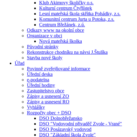
Klub Akimovy školičky o.s.
Kulturní centrum Čtyřlístek
Lesní mateřská škola skřítka Pohádky, z.s.
Komunitní centrum Jurta u Potoka, z.s.
Centrum Břežánek, z.ú.
Odkazy www na okolní obce
Organizace v obci
Nová mateřská školka
Původní stránky
Rekonstrukce chodníku na návsi J.Štulíka
Stavba nové školy
Úřad
Povinně zveřejňované informace
Úřední deska
e-podatelna
Úřední hodiny
Zastupitelstvo obce
Zápisy a usnesení ZO
Zápisy a usnesení RO
Vyhlášky
Rozpočty obec + DSO
DSO Dolnobřežansko
DSO "Vodovodní přivaděč Zvole - Vrané"
DSO Posázavský vodovod
DSO "Základní škola Zvole"