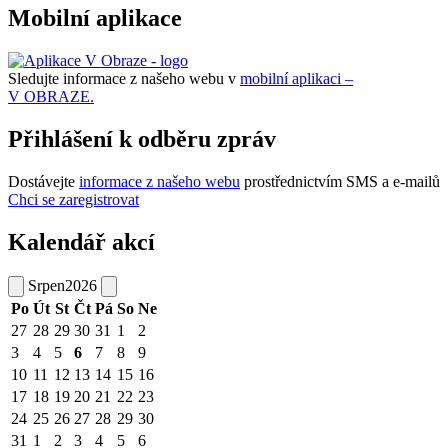
Mobilní aplikace
Sledujte informace z našeho webu v
mobilní aplikaci –
V OBRAZE.
Přihlášení k odběru zpráv
Dostávejte
informace z našeho webu
prostřednictvím SMS a e-mailů
Chci se zaregistrovat
Kalendář akcí
Srpen
2026
Po
Út
St
Čt
Pá
So
Ne
27
28
29
30
31
1
2
3
4
5
6
7
8
9
10
11
12
13
14
15
16
17
18
19
20
21
22
23
24
25
26
27
28
29
30
31
1
2
3
4
5
6