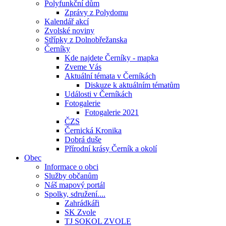
Polyfunkční dům
Zprávy z Polydomu
Kalendář akcí
Zvolské noviny
Střípky z Dolnobřežanska
Černíky
Kde najdete Černíky - mapka
Zveme Vás
Aktuální témata v Černíkách
Diskuze k aktuálním tématům
Události v Černíkách
Fotogalerie
Fotogalerie 2021
ČZS
Černická Kronika
Dobrá duše
Přírodní krásy Černík a okolí
Obec
Informace o obci
Služby občanům
Náš mapový portál
Spolky, sdružení....
Zahrádkáři
SK Zvole
TJ SOKOL ZVOLE