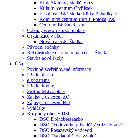
Klub Akimovy školičky o.s.
Kulturní centrum Čtyřlístek
Lesní mateřská škola skřítka Pohádky, z.s.
Komunitní centrum Jurta u Potoka, z.s.
Centrum Břežánek, z.ú.
Odkazy www na okolní obce
Organizace v obci
Nová mateřská školka
Původní stránky
Rekonstrukce chodníku na návsi J.Štulíka
Stavba nové školy
Úřad
Povinně zveřejňované informace
Úřední deska
e-podatelna
Úřední hodiny
Zastupitelstvo obce
Zápisy a usnesení ZO
Zápisy a usnesení RO
Vyhlášky
Rozpočty obec + DSO
DSO Dolnobřežansko
DSO "Vodovodní přivaděč Zvole - Vrané"
DSO Posázavský vodovod
DSO "Základní škola Zvole"