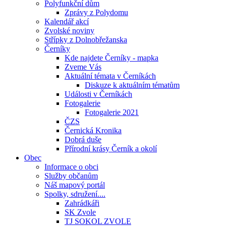
Polyfunkční dům
Zprávy z Polydomu
Kalendář akcí
Zvolské noviny
Střípky z Dolnobřežanska
Černíky
Kde najdete Černíky - mapka
Zveme Vás
Aktuální témata v Černíkách
Diskuze k aktuálním tématům
Události v Černíkách
Fotogalerie
Fotogalerie 2021
ČZS
Černická Kronika
Dobrá duše
Přírodní krásy Černík a okolí
Obec
Informace o obci
Služby občanům
Náš mapový portál
Spolky, sdružení....
Zahrádkáři
SK Zvole
TJ SOKOL ZVOLE