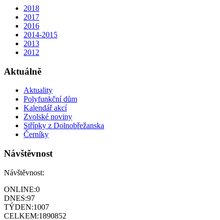
2018
2017
2016
2014-2015
2013
2012
Aktuálně
Aktuality
Polyfunkční dům
Kalendář akcí
Zvolské noviny
Střípky z Dolnobřežanska
Černíky
Návštěvnost
Návštěvnost:
ONLINE:
0
DNES:
97
TÝDEN:
1007
CELKEM:
1890852