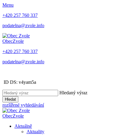
Menu
+420 257 760 337
podatelna@zvole.info
Obec
Zvole
+420 257 760 337
podatelna@zvole.info
ID DS: v4yam5a
Hledaný výraz
Hledat
rozšířené vyhledávání
Obec
Zvole
Aktuálně
Aktuality