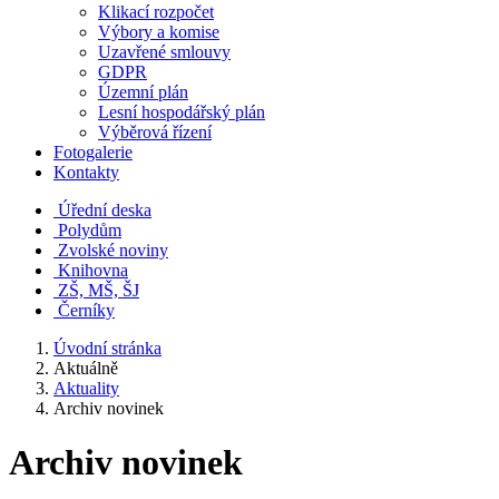
Klikací rozpočet
Výbory a komise
Uzavřené smlouvy
GDPR
Územní plán
Lesní hospodářský plán
Výběrová řízení
Fotogalerie
Kontakty
Úřední deska
Polydům
Zvolské noviny
Knihovna
ZŠ, MŠ, ŠJ
Černíky
Úvodní stránka
Aktuálně
Aktuality
Archiv novinek
Archiv novinek