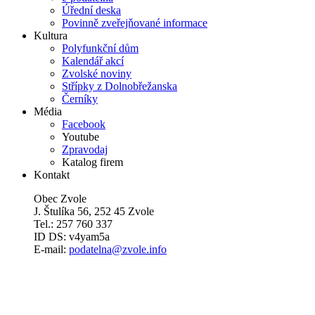
Úřední deska
Povinně zveřejňované informace
Kultura
Polyfunkční dům
Kalendář akcí
Zvolské noviny
Střípky z Dolnobřežanska
Černíky
Média
Facebook
Youtube
Zpravodaj
Katalog firem
Kontakt
Obec Zvole
J. Štulíka 56, 252 45 Zvole
Tel.: 257 760 337
ID DS: v4yam5a
E-mail:
podatelna@zvole.info