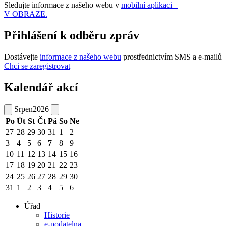
Sledujte informace z našeho webu v
mobilní aplikaci –
V OBRAZE.
Přihlášení k odběru zpráv
Dostávejte
informace z našeho webu
prostřednictvím SMS a e-mailů
Chci se zaregistrovat
Kalendář akcí
Srpen
2026
Po
Út
St
Čt
Pá
So
Ne
27
28
29
30
31
1
2
3
4
5
6
7
8
9
10
11
12
13
14
15
16
17
18
19
20
21
22
23
24
25
26
27
28
29
30
31
1
2
3
4
5
6
Úřad
Historie
e-podatelna